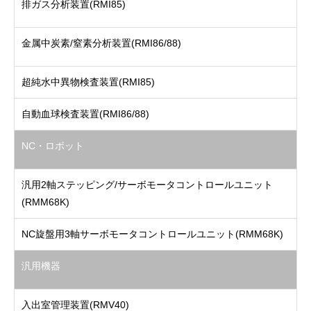
排ガス分析装置(RMI85)
サービス
Service
金属中炭素/窒素分析装置(RMI86/88)
業務実績
Records
会社概要
超純水中異物検査装置(RMI85)
Company
自動血球検査装置(RMI86/88)
採用情報
Recruit
NC・ロボット
インタビュー
Interview
お問い合わせ
汎用2軸ステッピング/サーボモータコントロールユニット
Contact
(RMM68K)
サービス
業務実績
会社概要
採用情報
お問い合わせ
NC旋盤用3軸サーボモータコントロールユニット(RMM68K)
汎用機器
入出室管理装置(RMV40)