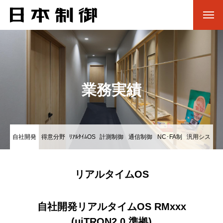
業務実績
自社開発
得意分野
ﾘｱﾙﾀｲﾑOS
計測制御
通信制御
NC･FA制
汎用シス
OS
系
系
御系
テム他
リアルタイムOS
自社開発リアルタイムOS RMxxx
(μiTRON2.0 準拠)