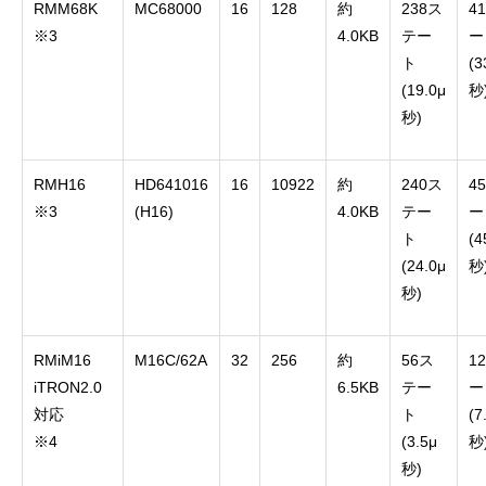
RMM68K
MC68000
16
128
約
238ス
4
※3
4.0KB
テー
ー
ト
(3
(19.0μ
秒
秒)
RMH16
HD641016
16
10922
約
240ス
4
※3
(H16)
4.0KB
テー
ー
ト
(4
(24.0μ
秒
秒)
RMiM16
M16C/62A
32
256
約
56ス
1
iTRON2.0
6.5KB
テー
ー
対応
ト
(7
※4
(3.5μ
秒
秒)