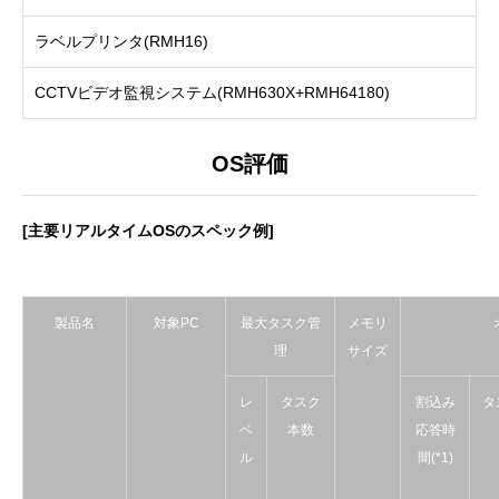
ラベルプリンタ(RMH16)
CCTVビデオ監視システム(RMH630X+RMH64180)
OS評価
[主要リアルタイムOSのスペック例]
製品名
対象PC
最大タスク管
メモリ
理
サイズ
レ
タスク
割込み
タ
ベ
本数
応答時
ル
間(*1)