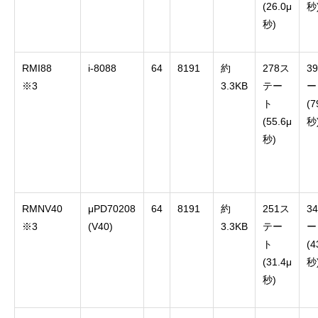
(26.0μ
秒
秒)
RMI88
i-8088
64
8191
約
278ス
3
※3
3.3KB
テー
ー
ト
(7
(55.6μ
秒
秒)
RMNV40
μPD70208
64
8191
約
251ス
3
※3
(V40)
3.3KB
テー
ー
ト
(4
(31.4μ
秒
秒)