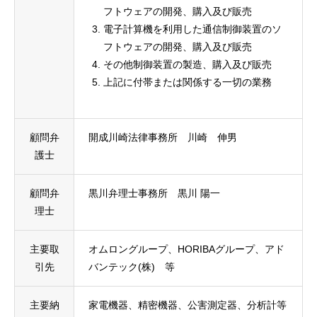
フトウェアの開発、購入及び販売
電子計算機を利用した通信制御装置のソ
サービス
Service
フトウェアの開発、購入及び販売
その他制御装置の製造、購入及び販売
業務実績
Records
上記に付帯または関係する一切の業務
会社概要
Company
顧問弁
開成川崎法律事務所 川崎 伸男
採用情報
Recruit
護士
インタビュー
Interview
顧問弁
黒川弁理士事務所 黒川 陽一
お問い合わせ
理士
Contact
サービス
業務実績
会社概要
採用情報
お問い合わせ
主要取
オムロングループ、HORIBAグループ、アド
引先
バンテック(株) 等
主要納
家電機器、精密機器、公害測定器、分析計等