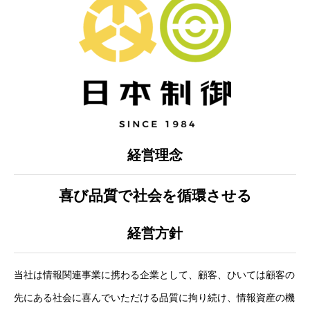
経営理念
喜び品質で社会を循環させる
サービス
Service
業務実績
Records
経営方針
会社概要
Company
当社は情報関連事業に携わる企業として、顧客、ひいては顧客の
採用情報
Recruit
先にある社会に喜んでいただける品質に拘り続け、情報資産の機