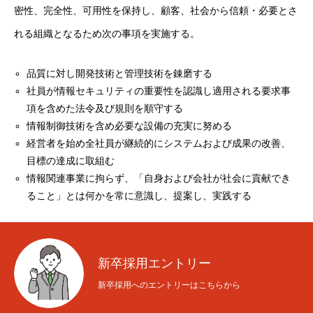
密性、完全性、可用性を保持し、顧客、社会から信頼・必要とさ
インタビュー
Interview
れる組織となるため次の事項を実施する。
お問い合わせ
Contact
品質に対し開発技術と管理技術を錬磨する
サービス
業務実績
会社概要
採用情報
お問い合わせ
社員が情報セキュリティの重要性を認識し適用される要求事
項を含めた法令及び規則を順守する
情報制御技術を含め必要な設備の充実に努める
経営者を始め全社員が継続的にシステムおよび成果の改善、
目標の達成に取組む
情報関連事業に拘らず、「自身および会社が社会に貢献でき
ること」とは何かを常に意識し、提案し、実践する
新卒採用エントリー
新卒採用へのエントリーはこちらから