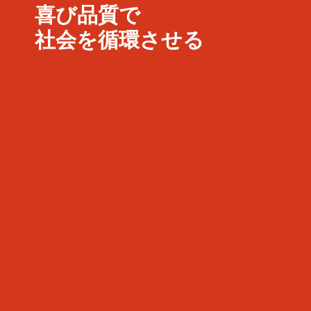
喜び品質で
社会を循環させる