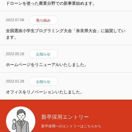
ドローンを使った農業分野での新事業始めます。
サービス
Service
2022.07.06
取り組み
全国選抜小学生プログラミング大会「奈良県大会」に協賛してい
業務実績
Records
ます。
会社概要
Company
2022.05.18
お知らせ
採用情報
Recruit
ホームページをリニューアルいたしました。
インタビュー
Interview
2022.01.28
お知らせ
お問い合わせ
オフィスをリノベーションいたしました。
Contact
サービス
業務実績
会社概要
採用情報
お問い合わせ
新卒採用エントリー
新卒採用へのエントリーはこちらから