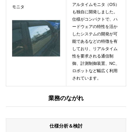
アルタイムモニタ（OS）
モニタ
も独自に開発しました。
仕様がコンパクトで、ハ
ードウェアの特性を活か
したシステムの開発が可
能であるなどの特徴を有
しており、リアルタイム
性を要求される通信制
御、計測制御装置、NC、
サービス
Service
ロボットなど幅広く利用
されています。
業務実績
Records
会社概要
Company
業務のながれ
採用情報
Recruit
インタビュー
仕様分析＆検討
Interview