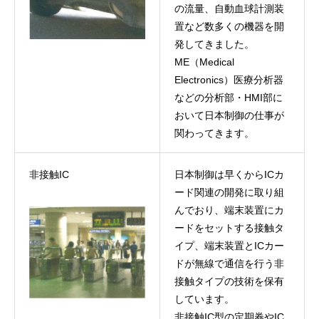
の流量、自動血球計測装
置など数多くの機器を開
発してきました。
ME（Medical
Electronics）医療分析器
などの分析部・HMI部に
おいて日本制御の仕事が
関わってきます。
非接触IC
日本制御は早くからICカ
ード関連の開発に取り組
んでおり、端末装置にカ
ードをセットする接触タ
イプ、端末装置とICカー
ドが無線で通信を行う非
接触タイプの技術を保有
しています。
非接触IC型の定期券やIC