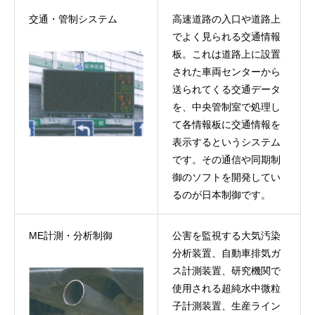
交通・管制システム
高速道路の入口や道路上
でよく見られる交通情報
板。これは道路上に設置
された車両センターから
送られてくる交通データ
を、中央管制室で処理し
て各情報板に交通情報を
表示するというシステム
です。その通信や同期制
御のソフトを開発してい
るのが日本制御です。
ME計測・分析制御
公害を監視する大気汚染
分析装置、自動車排気ガ
ス計測装置、研究機関で
使用される超純水中微粒
子計測装置、生産ライン